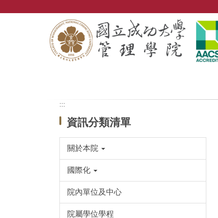
跳
到
主
要
內
容
區
:::
資訊分類清單
關於本院
國際化
院內單位及中心
院屬學位學程