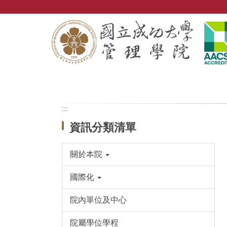
跳
到
主
要
內
容
區
:::
資訊分類清單
關於本院
國際化
院內單位及中心
院屬學位學程